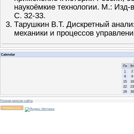
наукоёмкие технологии. М.: Изд-в
С. 32-33.
Тарушкин В.Т. Дискретный анализ
механики и процессов управления
Calendar
Пн
Вт
1
2
8
9
15
16
22
23
29
30
Полная версия сайта