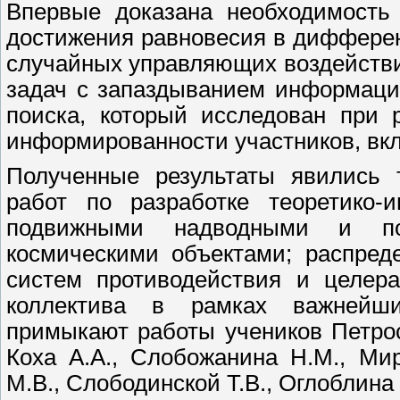
Впервые доказана необходимость
достижения равновесия в диффере
случайных управляющих воздействи
задач с запаздыванием информаци
поиска, который исследован при 
информированности участников, вк
Полученные результаты явились 
работ по разработке теоретико-
подвижными надводными и по
космическими объектами; распред
систем противодействия и целера
коллектива в рамках важнейши
примыкают работы учеников Петрося
Коха А.А., Слобожанина Н.М., Ми
М.В., Слободинской Т.В., Оглоблина 