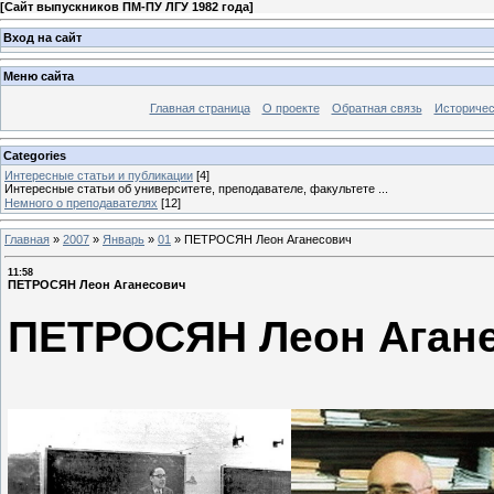
[
Сайт выпускников ПМ-ПУ ЛГУ 1982 года
]
Вход на сайт
Меню сайта
Главная страница
О проекте
Обратная связь
Историчес
Categories
Интересные статьи и публикации
[4]
Интересные статьи об университете, преподавателе, факультете ...
Немного о преподавателях
[12]
Главная
»
2007
»
Январь
»
01
»
ПЕТРОСЯН Леон Аганесович
11:58
ПЕТРОСЯН Леон Аганесович
ПЕТРОСЯН Леон Аган