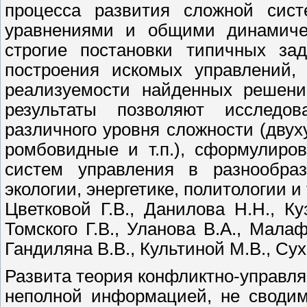
процесса развития сложной сис
уравнениями и общими динамиче
строгие постановки типичных зад
построения искомых управлений,
реализуемости найденных решени
результаты позволяют исследо
различного уровня сложности (дву
ромбовидные и т.п.), сформулиро
систем управления в разнообраз
экологии, энергетике, политологии и
Цветковой Г.В., Данилова Н.Н., Куз
Томского Г.В., Уланова В.А., Малаф
Гандиляна В.В., Культиной М.В., Сух
Развита теория конфликтно-управл
неполной информацией, не сводим